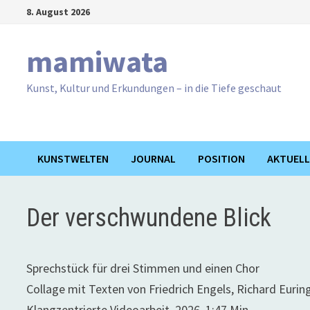
Zum
8. August 2026
Inhalt
springen
mamiwata
Kunst, Kultur und Erkundungen – in die Tiefe geschaut
KUNSTWELTEN
JOURNAL
POSITION
AKTUELL
Der verschwundene Blick
Sprechstück für drei Stimmen und einen Chor
Collage mit Texten von Friedrich Engels, Richard Eur
Klangzentrierte Videoarbeit, 2026, 1:47 Min.