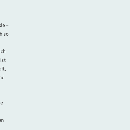
ie –
h so
ich
ist
ft,
nd.
de
en