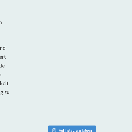
m
end
ert
ede
m
keit
ng zu
Auf Instagram folgen