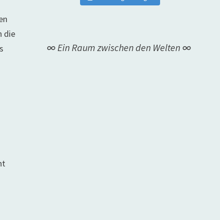
en
n die
∞ Ein Raum zwischen den Welten ∞
s
ht