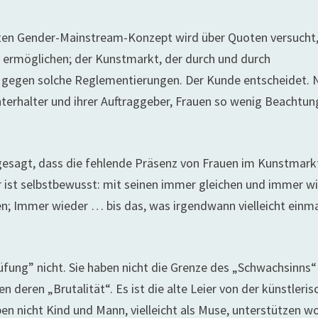
rten Gender-Mainstream-Konzept wird über Quoten versucht
u ermöglichen; der Kunstmarkt, der durch und durch
sich gegen solche Reglementierungen. Der Kunde entscheidet. 
terhalter und ihrer Auftraggeber, Frauen so wenig Beachtun
– gesagt, dass die fehlende Präsenz von Frauen im Kunstmark
Er ist selbstbewusst: mit seinen immer gleichen und immer w
hen; Immer wieder … bis das, was irgendwann vielleicht einm
fung” nicht. Sie haben nicht die Grenze des „Schwachsinns“
n deren „Brutalität“. Es ist die alte Leier von der künstleri
ben nicht Kind und Mann, vielleicht als Muse, unterstützen wo