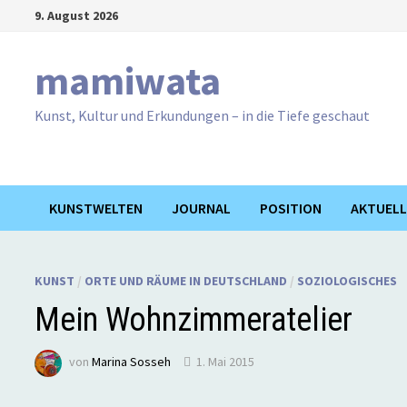
Zum
9. August 2026
Inhalt
springen
mamiwata
Kunst, Kultur und Erkundungen – in die Tiefe geschaut
KUNSTWELTEN
JOURNAL
POSITION
AKTUELL
KUNST
/
ORTE UND RÄUME IN DEUTSCHLAND
/
SOZIOLOGISCHES
Mein Wohnzimmeratelier
von
Marina Sosseh
1. Mai 2015