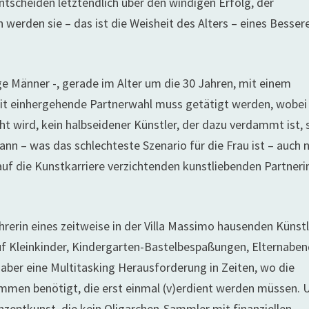
tscheiden letztendlich über den windigen Erfolg, der
werden sie – das ist die Weisheit des Alters – eines Besser
ge Männer -, gerade im Alter um die 30 Jahren, mit einem
it einhergehende Partnerwahl muss getätigt werden, wobei
ht wird, kein halbseidener Künstler, der dazu verdammt ist, 
nn – was das schlechteste Szenario für die Frau ist – auch 
f die Kunstkarriere verzichtenden kunstliebenden Partneri
hrerin eines zeitweise in der Villa Massimo hausenden Künst
f Kleinkinder, Kindergarten-Bastelbespaßungen,
Elternabe
, aber eine Multitasking Herausforderung in Zeiten, wo die
ommen benötigt, die erst einmal (v)erdient werden müssen. 
onzeptkunst, die kein Oligarchen-Sammler mit finanziellen