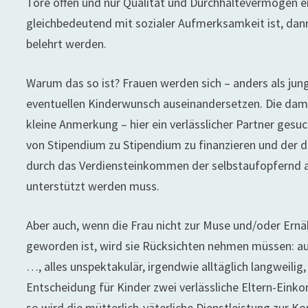
Tore offen und nur Qualität und Durchhaltevermögen en
gleichbedeutend mit sozialer Aufmerksamkeit ist, dann 
belehrt werden.
Warum das so ist? Frauen werden sich – anders als jun
eventuellen Kinderwunsch auseinandersetzen. Die dam
kleine Anmerkung – hier ein verlässlicher Partner gesuc
von Stipendium zu Stipendium zu finanzieren und der da
durch das Verdiensteinkommen der selbstaufopfernd au
unterstützt werden muss.
Aber auch, wenn die Frau nicht zur Muse und/
oder Ernä
geworden ist, wird sie Rücksichten nehmen müssen: au
…, alles unspektakulär, irgendwie alltäglich langweilig
Entscheidung für Kinder zwei verlässliche Eltern-Eink
so wird die mütterlich-väterliche Dienstleistung zur K