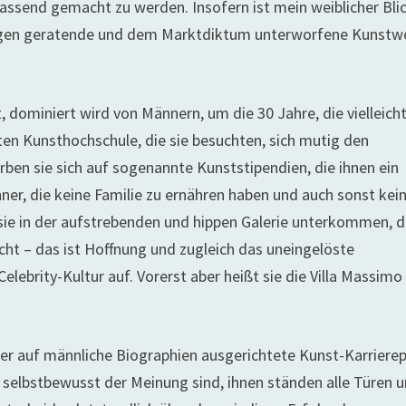
 passend gemacht zu werden. Insofern ist mein weiblicher Bli
Fugen geratende und dem Marktdiktum unterworfene Kunstw
, dominiert wird von Männern, um die 30 Jahre, die vielleich
en Kunsthochschule, die sie besuchten, sich mutig den
ben sie sich auf sogenannte Kunststipendien, die ihnen ein
er, die keine Familie zu ernähren haben und auch sonst kei
ie in der aufstrebenden und hippen Galerie unterkommen, d
icht – das ist Hoffnung und zugleich das uneingelöste
Celebrity-Kultur auf. Vorerst aber heißt sie die Villa Massimo
 der auf männliche Biographien ausgerichtete Kunst-Karriere
 selbstbewusst der Meinung sind, ihnen ständen alle Türen 