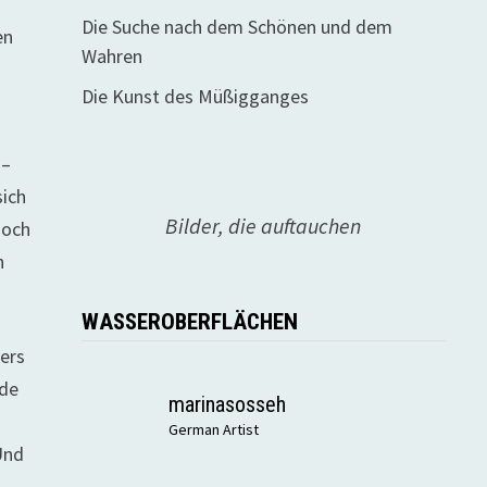
Die Suche nach dem Schönen und dem
en
Wahren
Die Kunst des Müßigganges
 –
sich
Bilder, die auftauchen
noch
n
WASSEROBERFLÄCHEN
lers
nde
marinasosseh
German Artist
Und