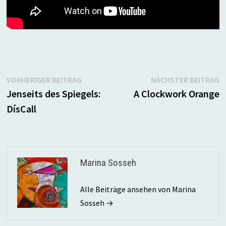
Beitragsnavigation
Vorheriger
N
VORHERIGER BEITRAG
NÄCHSTER BEITRAG
Beitrag:
B
Jenseits des Spiegels:
A Clockwork Orange
DísCall
Marina Sosseh
Alle Beiträge ansehen von Marina
Sosseh →