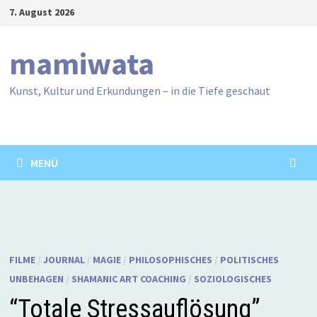
Zum
7. August 2026
Inhalt
springen
mamiwata
Kunst, Kultur und Erkundungen – in die Tiefe geschaut
MENÜ
FILME
/
JOURNAL
/
MAGIE
/
PHILOSOPHISCHES
/
POLITISCHES
UNBEHAGEN
/
SHAMANIC ART COACHING
/
SOZIOLOGISCHES
“Totale Stressauflösung”