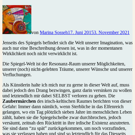
von
Marina Sosseh
17. Juni 2015
3. November 2021
Jenseits des Spiegels befindet sich die Welt unserer Imagination, was
auch nur eine Beschreibung dessen ist, was in der momentanen
Wirklichkeit noch nicht verwirklicht ist.
Die Spiegel-Welt ist der Resonanz-Raum unserer Möglichkeiten,
unserer (noch) nicht-gelebten Träume, unserer Wünsche und unserer
Verfluchungen.
Als Künstlerin halte ich mich nur zu gerne in dieser Welt auf, muss
dabei jedoch den Drang bezwingen, ganz darin versinken zu wollen
und letztendlich mir dabei SELBST verloren zu gehen. Die
Zaubermärchen
des irisch-keltischen Raumes berichten von dieser
Gefahr: Immer dann nämlich, wenn Sterbliche in das Elfenreich
gelangen, wo ein Tag plötzlich sieben Jahre im menschlichen Leben
zählt, haben sie die Spiegelscheibe zwar durchbrochen, jedoch
versäumt, zeitnah den Rücktritt in ihre irdische Existenz anzutreten.
Sie sind dann “zu spät” zurückgekommen, um noch vorzufinden,
was sie verlassen haben und sind so letztendlich für das Diesseits