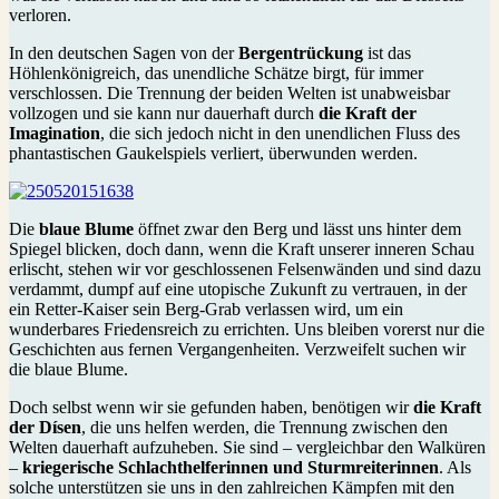
verloren.
In den deutschen Sagen von der
Bergentrückung
ist das
Höhlenkönigreich, das unendliche Schätze birgt, für immer
verschlossen. Die Trennung der beiden Welten ist unabweisbar
vollzogen und sie kann nur dauerhaft durch
die Kraft der
Imagination
, die sich jedoch nicht in den unendlichen Fluss des
phantastischen Gaukelspiels verliert, überwunden werden.
Die
blaue Blume
öffnet zwar den Berg und lässt uns hinter dem
Spiegel blicken, doch dann, wenn die Kraft unserer inneren Schau
erlischt, stehen wir vor geschlossenen Felsenwänden und sind dazu
verdammt, dumpf auf eine utopische Zukunft zu vertrauen, in der
ein Retter-Kaiser sein Berg-Grab verlassen wird, um ein
wunderbares Friedensreich zu errichten. Uns bleiben vorerst nur die
Geschichten aus fernen Vergangenheiten. Verzweifelt suchen wir
die blaue Blume.
Doch selbst wenn wir sie gefunden haben, benötigen wir
die Kraft
der Dísen
, die uns helfen werden, die Trennung zwischen den
Welten dauerhaft aufzuheben. Sie sind – vergleichbar den Walküren
–
kriegerische Schlachthelferinnen und Sturmreiterinnen
. Als
solche unterstützen sie uns in den zahlreichen Kämpfen mit den