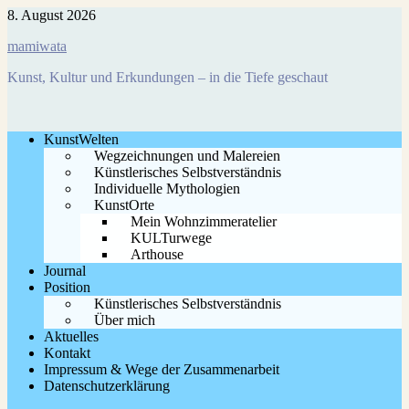
Zum
8. August 2026
Inhalt
mamiwata
springen
Kunst, Kultur und Erkundungen – in die Tiefe geschaut
KunstWelten
Wegzeichnungen und Malereien
Künstlerisches Selbstverständnis
Individuelle Mythologien
KunstOrte
Mein Wohnzimmeratelier
KULTurwege
Arthouse
Journal
Position
Künstlerisches Selbstverständnis
Über mich
Aktuelles
Kontakt
Impressum & Wege der Zusammenarbeit
Datenschutzerklärung