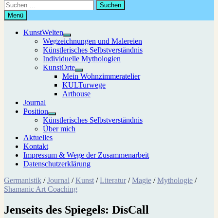
Suchen
nach:
Menü
KunstWelten
Untermenü
Wegzeichnungen und Malereien
anzeigen
Künstlerisches Selbstverständnis
Individuelle Mythologien
KunstOrte
Untermenü
Mein Wohnzimmeratelier
anzeigen
KULTurwege
Arthouse
Journal
Position
Untermenü
Künstlerisches Selbstverständnis
anzeigen
Über mich
Aktuelles
Kontakt
Impressum & Wege der Zusammenarbeit
Datenschutzerklärung
Germanistik
/
Journal
/
Kunst
/
Literatur
/
Magie
/
Mythologie
/
Shamanic Art Coaching
Jenseits des Spiegels: DísCall