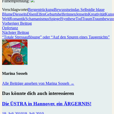
Filmempfehlung:
Verschlagwortet
Bergentrückung
Bewusstsein
das Selbst
die blaue
Blume
Diesseits
Dísen
Elfen
Geburtshelferinnen
Jenseits
Kreativität
Kuns
Welt
Romantik
Schamanismus
Spiegel
Synthese
Tod
Traum
Traumbewuss
Beitragsnavigation
Vorheriger
Vorheriger Beitrag
Beitrag:
Opfertanz
Nächster
Nächster Beitrag
Beitrag:
“Totale Stressauflösung” oder “Auf den Spuren eines Taugenichts”
Marina Sosseh
Alle Beiträge ansehen von Marina Sosseh →
Das könnte dich auch interessieren
Die ÜSTRA in Hannover, ein ÄRGERNIS!
19. Juli 2010
19. Juli 2010