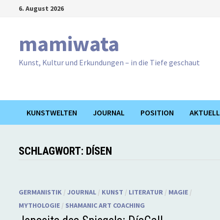
Zum
6. August 2026
Inhalt
springen
mamiwata
Kunst, Kultur und Erkundungen – in die Tiefe geschaut
KUNSTWELTEN
JOURNAL
POSITION
AKTUELL
SCHLAGWORT:
DÍSEN
GERMANISTIK
/
JOURNAL
/
KUNST
/
LITERATUR
/
MAGIE
/
MYTHOLOGIE
/
SHAMANIC ART COACHING