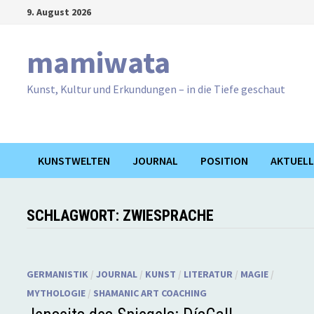
Zum
9. August 2026
Inhalt
springen
mamiwata
Kunst, Kultur und Erkundungen – in die Tiefe geschaut
KUNSTWELTEN
JOURNAL
POSITION
AKTUELL
SCHLAGWORT:
ZWIESPRACHE
GERMANISTIK
/
JOURNAL
/
KUNST
/
LITERATUR
/
MAGIE
/
MYTHOLOGIE
/
SHAMANIC ART COACHING