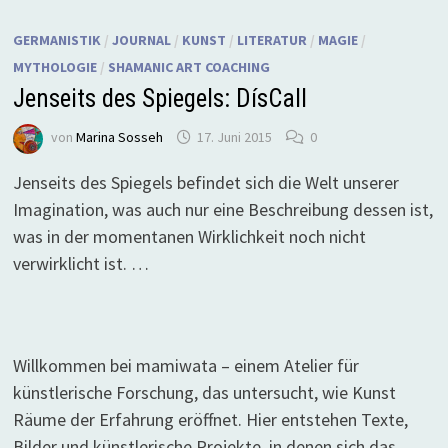
GERMANISTIK
/
JOURNAL
/
KUNST
/
LITERATUR
/
MAGIE
/
MYTHOLOGIE
/
SHAMANIC ART COACHING
Jenseits des Spiegels: DísCall
von
Marina Sosseh
17. Juni 2015
0
Jenseits des Spiegels befindet sich die Welt unserer
Imagination, was auch nur eine Beschreibung dessen ist,
was in der momentanen Wirklichkeit noch nicht
verwirklicht ist. …
Willkommen bei mamiwata – einem Atelier für
künstlerische Forschung, das untersucht, wie Kunst
Räume der Erfahrung eröffnet. Hier entstehen Texte,
Bilder und künstlerische Projekte, in denen sich das