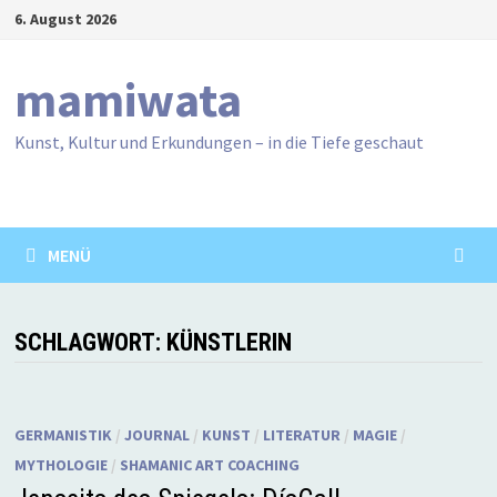
Zum
6. August 2026
Inhalt
springen
mamiwata
Kunst, Kultur und Erkundungen – in die Tiefe geschaut
MENÜ
SCHLAGWORT:
KÜNSTLERIN
GERMANISTIK
/
JOURNAL
/
KUNST
/
LITERATUR
/
MAGIE
/
MYTHOLOGIE
/
SHAMANIC ART COACHING