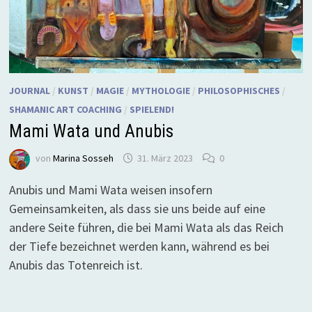
JOURNAL
/
KUNST
/
MAGIE
/
MYTHOLOGIE
/
PHILOSOPHISCHES
/
SHAMANIC ART COACHING
/
SPIELEND!
Mami Wata und Anubis
von
Marina Sosseh
31. März 2023
0
Anubis und Mami Wata weisen insofern
Gemeinsamkeiten, als dass sie uns beide auf eine
andere Seite führen, die bei Mami Wata als das Reich
der Tiefe bezeichnet werden kann, während es bei
Anubis das Totenreich ist.