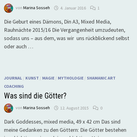
von
Marina Sosseh
4. Januar 2016
1
Die Geburt eines Dämons, Din A3, Mixed Media,
Rauhnächte 2015/16 Die Vergangenheit umzudeuten,
sodass uns – aus dem, was wir uns rückblickend selbst
oder auch …
JOURNAL
/
KUNST
/
MAGIE
/
MYTHOLOGIE
/
SHAMANIC ART
COACHING
Was sind die Götter?
von
Marina Sosseh
12. August 2015
0
Dark Goddesses, mixed media, 49 x 42 cm Das sind
meine Gedanken zu den Göttern: Die Götter bestehen