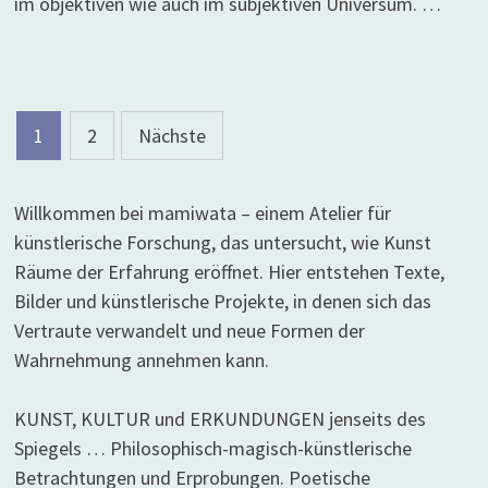
im objektiven wie auch im subjektiven Universum. …
Seitennummerierung
1
2
Nächste
der
Beiträge
Willkommen bei mamiwata – einem Atelier für
künstlerische Forschung, das untersucht, wie Kunst
Räume der Erfahrung eröffnet. Hier entstehen Texte,
Bilder und künstlerische Projekte, in denen sich das
Vertraute verwandelt und neue Formen der
Wahrnehmung annehmen kann.
KUNST, KULTUR und ERKUNDUNGEN jenseits des
Spiegels … Philosophisch-magisch-künstlerische
Betrachtungen und Erprobungen. Poetische