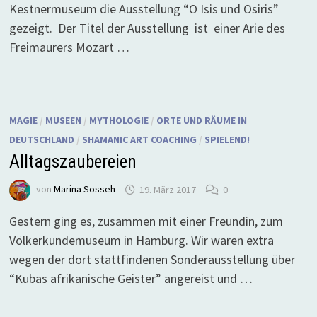
Kestnermuseum die Ausstellung “O Isis und Osiris”
gezeigt. Der Titel der Ausstellung ist einer Arie des
Freimaurers Mozart …
MAGIE
/
MUSEEN
/
MYTHOLOGIE
/
ORTE UND RÄUME IN
DEUTSCHLAND
/
SHAMANIC ART COACHING
/
SPIELEND!
Alltagszaubereien
von
Marina Sosseh
19. März 2017
0
Gestern ging es, zusammen mit einer Freundin, zum
Völkerkundemuseum in Hamburg. Wir waren extra
wegen der dort stattfindenen Sonderausstellung über
“Kubas afrikanische Geister” angereist und …