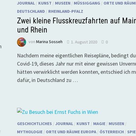
JOURNAL
/
KUNST
/
MUSEEN
/
MÜSSIGGANG
/
ORTE UND RÄUME
DEUTSCHLAND
/
RHEINLAND-PFALZ
Zwei kleine Flusskreuzfahrten auf Mai
und Rhein
von
Marina Sosseh
1. August 2020
0
h
Nachdem meine eigentlichen Reisepläne, bedingt du
Covid-19, dieses Jahr nur mit einer gewissen Unvern
hätten verwirklicht werden konnten, entschied ich m
dafür, in Deutschland zu …
GESCHICHTLICHES
/
JOURNAL
/
KUNST
/
MAGIE
/
MUSEEN
/
/
MYTHOLOGIE
/
ORTE UND RÄUME EUROPA
/
ÖSTERREICH
/
SPIE