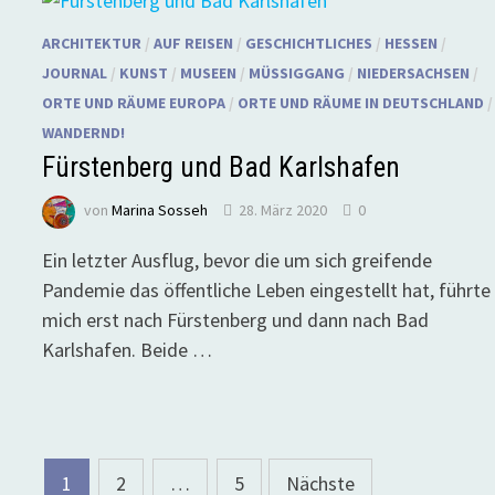
ARCHITEKTUR
/
AUF REISEN
/
GESCHICHTLICHES
/
HESSEN
/
JOURNAL
/
KUNST
/
MUSEEN
/
MÜSSIGGANG
/
NIEDERSACHSEN
/
ORTE UND RÄUME EUROPA
/
ORTE UND RÄUME IN DEUTSCHLAND
/
WANDERND!
Fürstenberg und Bad Karlshafen
von
Marina Sosseh
28. März 2020
0
Ein letzter Ausflug, bevor die um sich greifende
Pandemie das öffentliche Leben eingestellt hat, führte
mich erst nach Fürstenberg und dann nach Bad
Karlshafen. Beide …
Seitennummerierung
1
2
…
5
Nächste