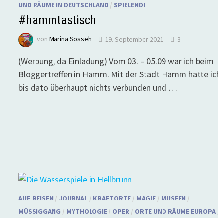
UND RÄUME IN DEUTSCHLAND
/
SPIELEND!
#hammtastisch
von
Marina Sosseh
19. September 2021
3
(Werbung, da Einladung) Vom 03. – 05.09 war ich beim
Bloggertreffen in Hamm. Mit der Stadt Hamm hatte ic
bis dato überhaupt nichts verbunden und …
AUF REISEN
/
JOURNAL
/
KRAFTORTE
/
MAGIE
/
MUSEEN
/
MÜSSIGGANG
/
MYTHOLOGIE
/
OPER
/
ORTE UND RÄUME EUROPA