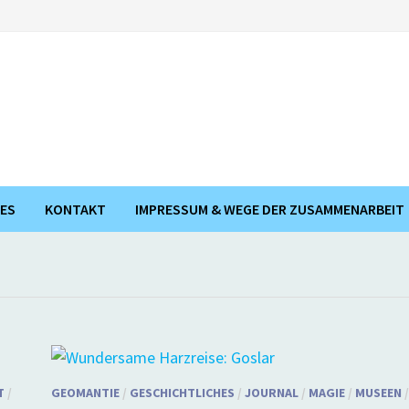
ES
KONTAKT
IMPRESSUM & WEGE DER ZUSAMMENARBEIT
T
/
GEOMANTIE
/
GESCHICHTLICHES
/
JOURNAL
/
MAGIE
/
MUSEEN
/