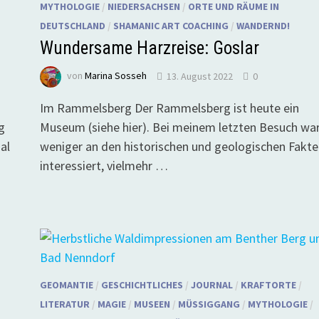
MYTHOLOGIE
/
NIEDERSACHSEN
/
ORTE UND RÄUME IN
DEUTSCHLAND
/
SHAMANIC ART COACHING
/
WANDERND!
Wundersame Harzreise: Goslar
von
Marina Sosseh
13. August 2022
0
Im Rammelsberg Der Rammelsberg ist heute ein
g
Museum (siehe hier). Bei meinem letzten Besuch war
al
weniger an den historischen und geologischen Fakte
interessiert, vielmehr …
GEOMANTIE
/
GESCHICHTLICHES
/
JOURNAL
/
KRAFTORTE
/
LITERATUR
/
MAGIE
/
MUSEEN
/
MÜSSIGGANG
/
MYTHOLOGIE
/