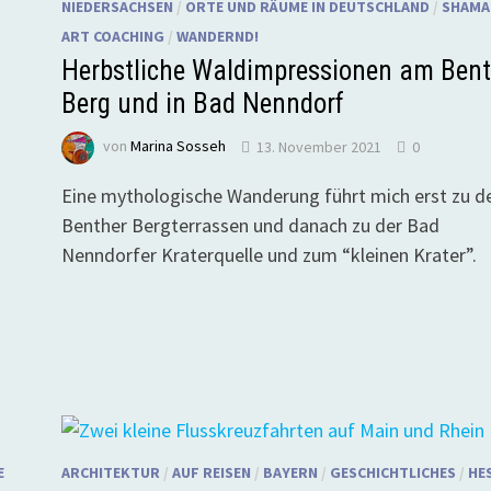
NIEDERSACHSEN
/
ORTE UND RÄUME IN DEUTSCHLAND
/
SHAMA
ART COACHING
/
WANDERND!
Herbstliche Waldimpressionen am Bent
Berg und in Bad Nenndorf
von
Marina Sosseh
13. November 2021
0
Eine mythologische Wanderung führt mich erst zu d
Benther Bergterrassen und danach zu der Bad
Nenndorfer Kraterquelle und zum “kleinen Krater”.
r
E
ARCHITEKTUR
/
AUF REISEN
/
BAYERN
/
GESCHICHTLICHES
/
HE