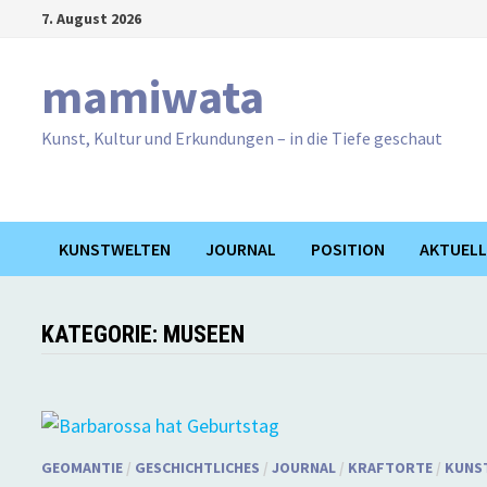
Zum
7. August 2026
Inhalt
springen
mamiwata
Kunst, Kultur und Erkundungen – in die Tiefe geschaut
KUNSTWELTEN
JOURNAL
POSITION
AKTUELL
KATEGORIE:
MUSEEN
GEOMANTIE
/
GESCHICHTLICHES
/
JOURNAL
/
KRAFTORTE
/
KUNS