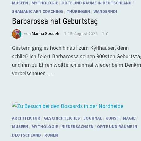
MUSEEN
/
MYTHOLOGIE
/
ORTE UND RÄUME IN DEUTSCHLAND
/
SHAMANIC ART COACHING
/
THÜRINGEN
/
WANDERND!
Barbarossa hat Geburtstag
von
Marina Sosseh
15. August 2022
0
Gestern ging es hoch hinauf zum Kyffhäuser, denn
schließlich feiert Barbarossa seinen 900sten Geburtsta
und ihm zu Ehren wollte ich einmal wieder beim Denkm
vorbeischauen. …
ARCHITEKTUR
/
GESCHICHTLICHES
/
JOURNAL
/
KUNST
/
MAGIE
/
MUSEEN
/
MYTHOLOGIE
/
NIEDERSACHSEN
/
ORTE UND RÄUME IN
DEUTSCHLAND
/
RUNEN