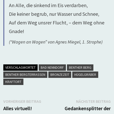
An Alle, die sinkend im Eis verdarben,
Die keiner begrub, nur Wasser und Schnee,
Auf dem Weg unsrer Flucht, – dem Weg ohne
Gnade!
(“Wagen an Wagen” von Agnes Miegel, 1. Strophe)
VERSCHLAGWORTET
BAD NENNDORF
BENTHER BERG
BENTHER BERGTERRASSEN
BRONZEZEIT
HÜGELGRÄBER
KRAFTORT
Beitragsnavigation
Vorheriger
N
VORHERIGER BEITRAG
NÄCHSTER BEITRAG
Beitrag:
B
Alles virtuell!
Gedankensplitter der