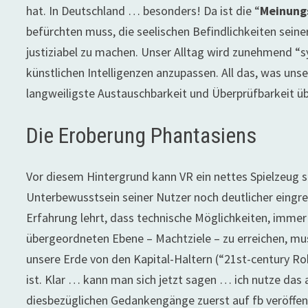
hat. In Deutschland … besonders! Da ist die “
Meinungs
befürchten muss, die seelischen Befindlichkeiten sein
justiziabel zu machen. Unser Alltag wird zunehmend “
künstlichen Intelligenzen anzupassen. All das, was uns
langweiligste Austauschbarkeit und Überprüfbarkeit üb
Die Eroberung Phantasiens
Vor diesem Hintergrund kann VR ein nettes Spielzeug s
Unterbewusstsein seiner Nutzer noch deutlicher eingre
Erfahrung lehrt, dass technische Möglichkeiten, imme
übergeordneten Ebene – Machtziele – zu erreichen, muss
unsere Erde von den Kapital-Haltern (“21st-century R
ist. Klar … kann man sich jetzt sagen … ich nutze das a
diesbezüglichen Gedankengänge zuerst auf fb veröffentl