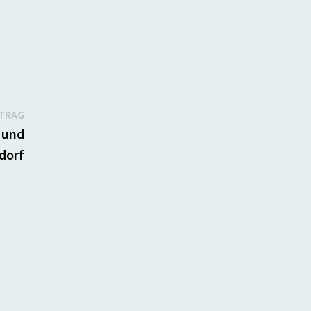
Nächster
ITRAG
Beitrag:
 und
dorf