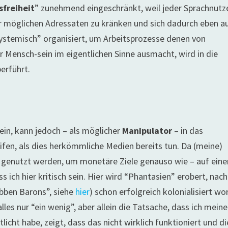
freiheit
” zunehmend eingeschränkt, weil jeder Sprachnutz
er möglichen Adressaten zu kränken und sich dadurch eben a
systemisch” organisiert, um Arbeitsprozesse denen von
er Mensch-sein im eigentlichen Sinne ausmacht, wird in die
erführt.
ein, kann jedoch – als möglicher
Manipulator
– in das
ifen, als dies herkömmliche Medien bereits tun. Da (meine)
r genutzt werden, um monetäre Ziele genauso wie – auf eine
 ich hier kritisch sein. Hier wird “Phantasien” erobert, na
obben Barons”, siehe
hier
) schon erfolgreich kolonialisiert w
lles nur “ein wenig”, aber allein die Tatsache, dass ich meine
icht habe, zeigt, dass das nicht wirklich funktioniert und di