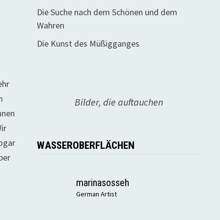
d
Die Suche nach dem Schönen und dem
Wahren
Die Kunst des Müßigganges
ehr
m
Bilder, die auftauchen
önnen
ir
sogar
WASSEROBERFLÄCHEN
ber
marinasosseh
German Artist