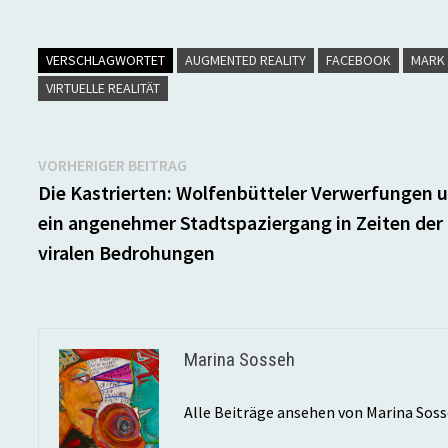
VERSCHLAGWORTET
AUGMENTED REALITY
FACEBOOK
MARK
VIRTUELLE REALITÄT
Beitragsnavigation
Vorheriger
VORHERIGER BEITRAG
Beitrag:
Die Kastrierten: Wolfenbütteler Verwerfungen 
ein angenehmer Stadtspaziergang in Zeiten der
viralen Bedrohungen
Marina Sosseh
Alle Beiträge ansehen von Marina Sos