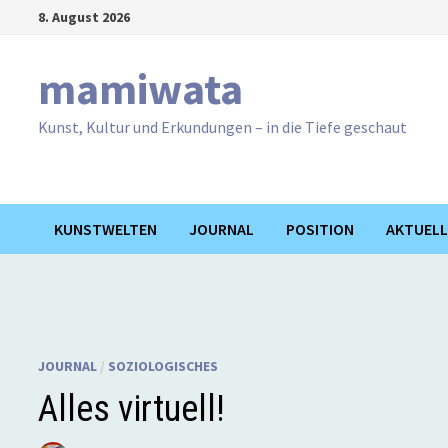
Zum
8. August 2026
Inhalt
springen
mamiwata
Kunst, Kultur und Erkundungen – in die Tiefe geschaut
KUNSTWELTEN
JOURNAL
POSITION
AKTUELL
JOURNAL
/
SOZIOLOGISCHES
Alles virtuell!