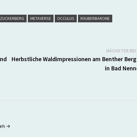
 ZUCKERBERG
METAVERSE
OCCULUS
RÄUBERBARONE
NÄCHSTER BE
und
Herbstliche Waldimpressionen am Benther Berg
in Bad Nenn
seh →