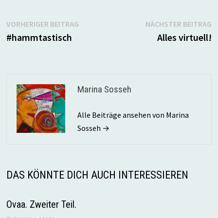
Beitragsnavigation
Vorheriger
N
VORHERIGER BEITRAG
NÄCHSTER BEITRAG
Beitrag:
B
#hammtastisch
Alles virtuell!
Marina Sosseh
Alle Beiträge ansehen von Marina
Sosseh →
DAS KÖNNTE DICH AUCH INTERESSIEREN
Ovaa. Zweiter Teil.