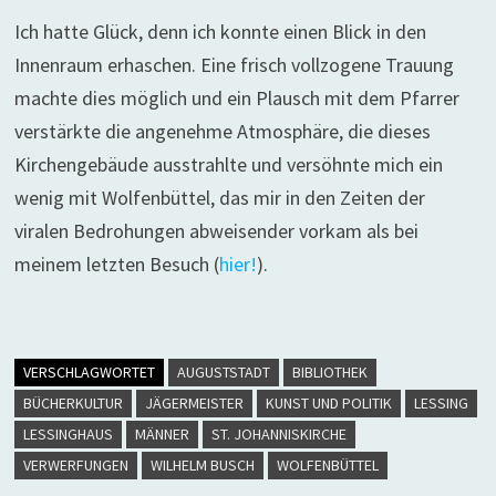
Sophie Elisabeth. Inschrift:
Ich hatte Glück, denn ich konnte einen Blick in den
Geduld besiegt alles!
Innenraum erhaschen. Eine frisch vollzogene Trauung
machte dies möglich und ein Plausch mit dem Pfarrer
verstärkte die angenehme Atmosphäre, die dieses
Kirchengebäude ausstrahlte und versöhnte mich ein
wenig mit Wolfenbüttel, das mir in den Zeiten der
viralen Bedrohungen abweisender vorkam als bei
meinem letzten Besuch (
hier!
).
VERSCHLAGWORTET
AUGUSTSTADT
BIBLIOTHEK
BÜCHERKULTUR
JÄGERMEISTER
KUNST UND POLITIK
LESSING
LESSINGHAUS
MÄNNER
ST. JOHANNISKIRCHE
VERWERFUNGEN
WILHELM BUSCH
WOLFENBÜTTEL