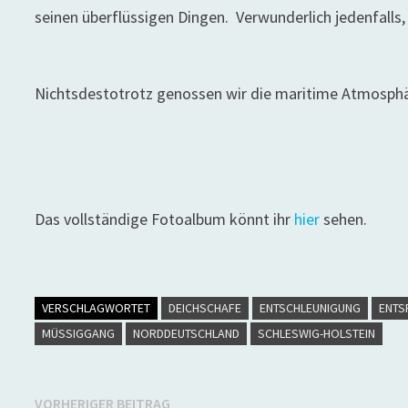
seinen überflüssigen Dingen. Verwunderlich jedenfall
Nichtsdestotrotz genossen wir die maritime Atmosphär
Das vollständige Fotoalbum könnt ihr
hier
sehen.
VERSCHLAGWORTET
DEICHSCHAFE
ENTSCHLEUNIGUNG
ENTS
MÜSSIGGANG
NORDDEUTSCHLAND
SCHLESWIG-HOLSTEIN
Beitragsnavigation
Vorheriger
VORHERIGER BEITRAG