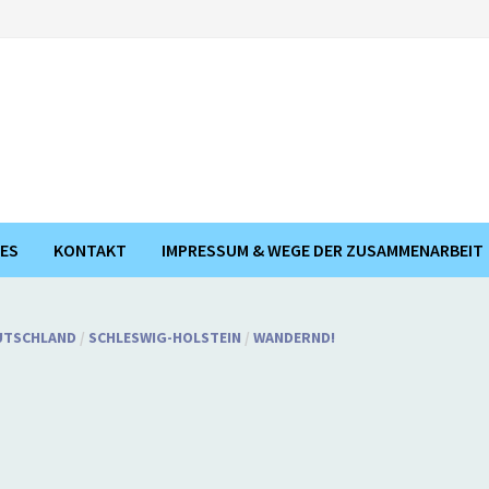
ES
KONTAKT
IMPRESSUM & WEGE DER ZUSAMMENARBEIT
EUTSCHLAND
/
SCHLESWIG-HOLSTEIN
/
WANDERND!