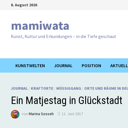
Zum
8. August 2026
Inhalt
springen
mamiwata
Kunst, Kultur und Erkundungen – in die Tiefe geschaut
KUNSTWELTEN
JOURNAL
POSITION
AKTUELL
JOURNAL
/
KRAFTORTE
/
MÜSSIGGANG
/
ORTE UND RÄUME IN D
Ein Matjestag in Glückstadt
von
Marina Sosseh
11. Juni 2017