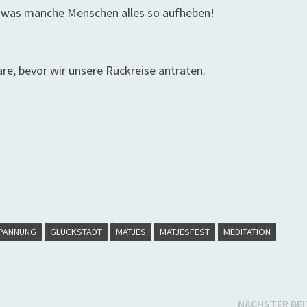
s, was manche Menschen alles so aufheben!
e, bevor wir unsere Rückreise antraten.
PANNUNG
GLÜCKSTADT
MATJES
MATJESFEST
MEDITATION
NÄCHSTER BE