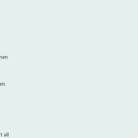
inen
en.
 all