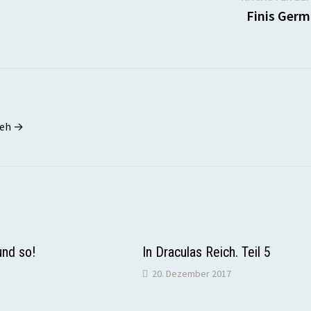
Finis Germ
seh →
und so!
In Draculas Reich. Teil 5
20. Dezember 2017