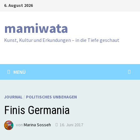
Zum
6. August 2026
Inhalt
springen
mamiwata
Kunst, Kultur und Erkundungen – in die Tiefe geschaut
MENÜ
JOURNAL
/
POLITISCHES UNBEHAGEN
Finis Germania
von
Marina Sosseh
16. Juni 2017