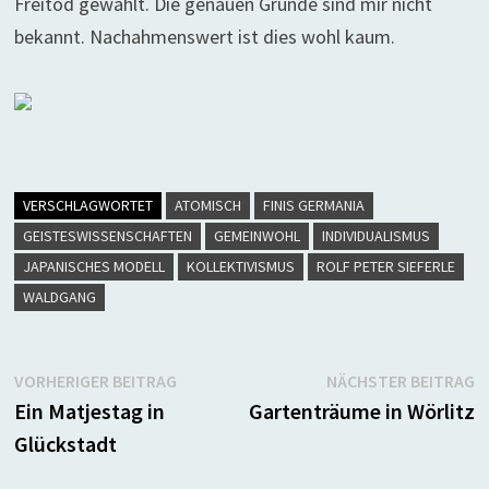
Freitod gewählt. Die genauen Gründe sind mir nicht
bekannt. Nachahmenswert ist dies wohl kaum.
VERSCHLAGWORTET
ATOMISCH
FINIS GERMANIA
GEISTESWISSENSCHAFTEN
GEMEINWOHL
INDIVIDUALISMUS
JAPANISCHES MODELL
KOLLEKTIVISMUS
ROLF PETER SIEFERLE
WALDGANG
Beitragsnavigation
Vorheriger
N
VORHERIGER BEITRAG
NÄCHSTER BEITRAG
Beitrag:
B
Ein Matjestag in
Gartenträume in Wörlitz
Glückstadt