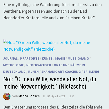
Eine mythologische Wanderung führt mich erst zu den
Benther Bergterrassen und danach zu der Bad
Nenndorfer Kraterquelle und zum “kleinen Krater”.
JOURNAL
/
KRAFTORTE
/
KUNST
/
MAGIE
/
MÜSSIGGANG
/
MYTHOLOGIE
/
NIEDERSACHSEN
/
ORTE UND RÄUME IN
DEUTSCHLAND
/
RUNEN
/
SHAMANIC ART COACHING
/
SPIELEND!
Not: “O mein Wille, wende aller Not, du
meine Notwendigkeit.” (Nietzsche)
von
Marina Sosseh
10. April 2021
0
Den Entstehungsprozess des Bildes zeigt die folgende