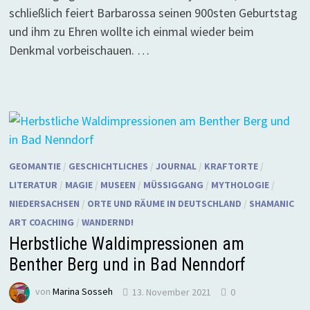
schließlich feiert Barbarossa seinen 900sten Geburtstag
und ihm zu Ehren wollte ich einmal wieder beim
Denkmal vorbeischauen. …
GEOMANTIE
/
GESCHICHTLICHES
/
JOURNAL
/
KRAFTORTE
/
LITERATUR
/
MAGIE
/
MUSEEN
/
MÜSSIGGANG
/
MYTHOLOGIE
/
NIEDERSACHSEN
/
ORTE UND RÄUME IN DEUTSCHLAND
/
SHAMANIC
ART COACHING
/
WANDERND!
Herbstliche Waldimpressionen am
Benther Berg und in Bad Nenndorf
von
Marina Sosseh
13. November 2021
0