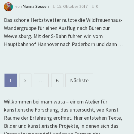
von
Marina Sosseh
15. Oktober 2017
0
Das schöne Herbstwetter nutzte die Wildfrauenhaus-
Wandergruppe für einen Ausflug nach Büren zur
Wewelsburg. Mit der S-Bahn fuhren wir vom
Hauptbahnhof Hannover nach Paderborn und dann …
Seitennummerierung
1
2
…
6
Nächste
der
Beiträge
Willkommen bei mamiwata – einem Atelier für
künstlerische Forschung, das untersucht, wie Kunst
Räume der Erfahrung eröffnet. Hier entstehen Texte,
Bilder und künstlerische Projekte, in denen sich das
Vertraute verwandelt und neue Formen der