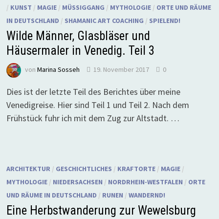
/
KUNST
/
MAGIE
/
MÜSSIGGANG
/
MYTHOLOGIE
/
ORTE UND RÄUME
IN DEUTSCHLAND
/
SHAMANIC ART COACHING
/
SPIELEND!
Wilde Männer, Glasbläser und
Häusermaler in Venedig. Teil 3
von
Marina Sosseh
19. November 2017
0
Dies ist der letzte Teil des Berichtes über meine
Venedigreise. Hier sind Teil 1 und Teil 2. Nach dem
Frühstück fuhr ich mit dem Zug zur Altstadt. …
ARCHITEKTUR
/
GESCHICHTLICHES
/
KRAFTORTE
/
MAGIE
/
MYTHOLOGIE
/
NIEDERSACHSEN
/
NORDRHEIN-WESTFALEN
/
ORTE
UND RÄUME IN DEUTSCHLAND
/
RUNEN
/
WANDERND!
Eine Herbstwanderung zur Wewelsburg