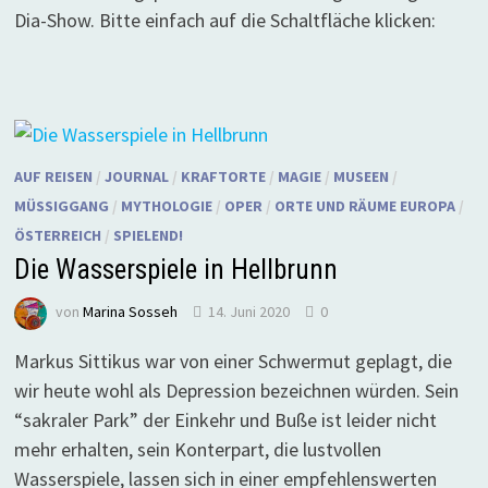
Dia-Show. Bitte einfach auf die Schaltfläche klicken:
AUF REISEN
/
JOURNAL
/
KRAFTORTE
/
MAGIE
/
MUSEEN
/
MÜSSIGGANG
/
MYTHOLOGIE
/
OPER
/
ORTE UND RÄUME EUROPA
/
ÖSTERREICH
/
SPIELEND!
Die Wasserspiele in Hellbrunn
von
Marina Sosseh
14. Juni 2020
0
Markus Sittikus war von einer Schwermut geplagt, die
wir heute wohl als Depression bezeichnen würden. Sein
“sakraler Park” der Einkehr und Buße ist leider nicht
mehr erhalten, sein Konterpart, die lustvollen
Wasserspiele, lassen sich in einer empfehlenswerten