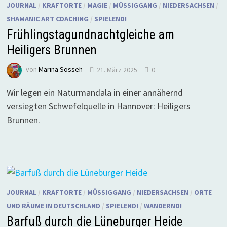
JOURNAL
/
KRAFTORTE
/
MAGIE
/
MÜSSIGGANG
/
NIEDERSACHSEN
/
SHAMANIC ART COACHING
/
SPIELEND!
Frühlingstagundnachtgleiche am
Heiligers Brunnen
von
Marina Sosseh
21. März 2025
0
Wir legen ein Naturmandala in einer annähernd
versiegten Schwefelquelle in Hannover: Heiligers
Brunnen.
JOURNAL
/
KRAFTORTE
/
MÜSSIGGANG
/
NIEDERSACHSEN
/
ORTE
UND RÄUME IN DEUTSCHLAND
/
SPIELEND!
/
WANDERND!
Barfuß durch die Lüneburger Heide