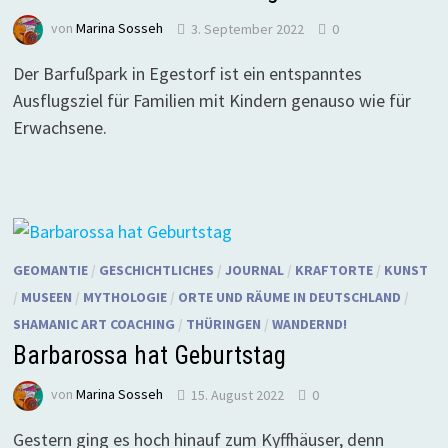
von
Marina Sosseh
3. September 2022
0
Der Barfußpark in Egestorf ist ein entspanntes
Ausflugsziel für Familien mit Kindern genauso wie für
Erwachsene.
GEOMANTIE
/
GESCHICHTLICHES
/
JOURNAL
/
KRAFTORTE
/
KUNST
/
MUSEEN
/
MYTHOLOGIE
/
ORTE UND RÄUME IN DEUTSCHLAND
/
SHAMANIC ART COACHING
/
THÜRINGEN
/
WANDERND!
Barbarossa hat Geburtstag
von
Marina Sosseh
15. August 2022
0
Gestern ging es hoch hinauf zum Kyffhäuser, denn