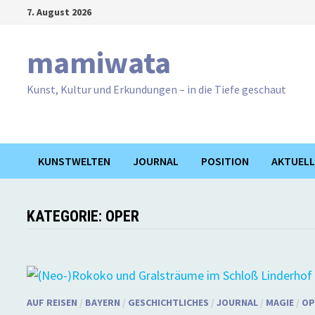
Zum
7. August 2026
Inhalt
springen
mamiwata
Kunst, Kultur und Erkundungen – in die Tiefe geschaut
KUNSTWELTEN
JOURNAL
POSITION
AKTUELL
KATEGORIE:
OPER
AUF REISEN
/
BAYERN
/
GESCHICHTLICHES
/
JOURNAL
/
MAGIE
/
OP