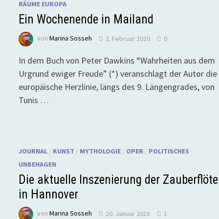
RÄUME EUROPA
Ein Wochenende in Mailand
von
Marina Sosseh
2. Februar 2020
0
In dem Buch von Peter Dawkins “Wahrheiten aus dem
Urgrund ewiger Freude” (*) veranschlagt der Autor die
europäische Herzlinie, längs des 9. Längengrades, von
Tunis …
JOURNAL
/
KUNST
/
MYTHOLOGIE
/
OPER
/
POLITISCHES
UNBEHAGEN
Die aktuelle Inszenierung der Zauberflöte
in Hannover
von
Marina Sosseh
20. Januar 2018
1