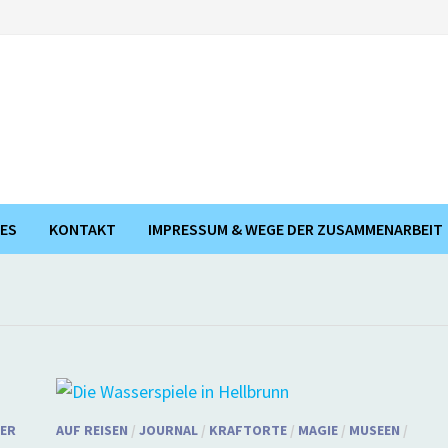
ES
KONTAKT
IMPRESSUM & WEGE DER ZUSAMMENARBEIT
ER
AUF REISEN
/
JOURNAL
/
KRAFTORTE
/
MAGIE
/
MUSEEN
/