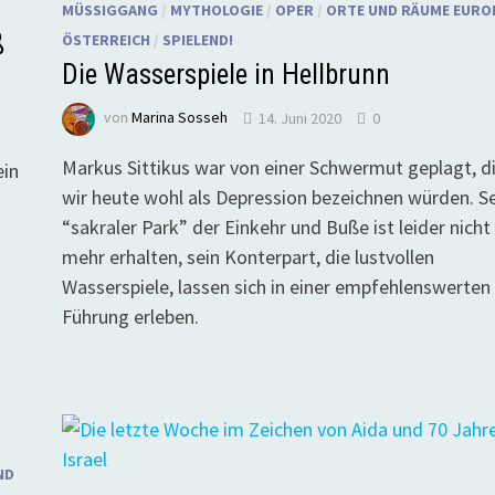
MÜSSIGGANG
/
MYTHOLOGIE
/
OPER
/
ORTE UND RÄUME EURO
ß
ÖSTERREICH
/
SPIELEND!
Die Wasserspiele in Hellbrunn
von
Marina Sosseh
14. Juni 2020
0
Markus Sittikus war von einer Schwermut geplagt, d
ein
wir heute wohl als Depression bezeichnen würden. S
“sakraler Park” der Einkehr und Buße ist leider nicht
mehr erhalten, sein Konterpart, die lustvollen
Wasserspiele, lassen sich in einer empfehlenswerten
Führung erleben.
ND