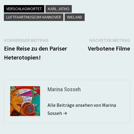
VERSCHLAGWORTET
KARL JATHO
LUFTFAHRTMUSEUM HANNOVER
WIELAND
Beitragsnavigation
Vorheriger
N
VORHERIGER BEITRAG
NÄCHSTER BEITRAG
Beitrag:
B
Eine Reise zu den Pariser
Verbotene Filme
Heterotopien!
Marina Sosseh
Alle Beiträge ansehen von Marina
Sosseh →