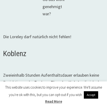
genehmigt
war?
Die Loreley darf natürlich nicht fehlen!
Koblenz
Zweieinhalb Stunden Aufenthaltsdauer erlauben keine
Besichtigung der
Festung Ehrenbreitstein
, die ich aber
This website uses cookies to improve your experience. We'll assume
glücklicherweise aus der Vergangenheit schon
you're ok with this, but you can opt-out if you wish.
Accept
kannte. Die 20xx zur Gartenausstellung errichtete
Read More
Seilbahn
war mir jedoch nicht bekannt, sodass unsere