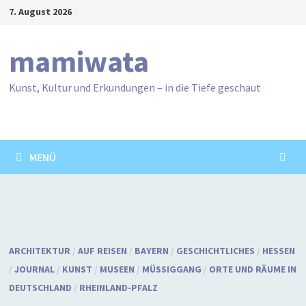
Zum
7. August 2026
Inhalt
springen
mamiwata
Kunst, Kultur und Erkundungen – in die Tiefe geschaut
MENÜ
ARCHITEKTUR
/
AUF REISEN
/
BAYERN
/
GESCHICHTLICHES
/
HESSEN
/
JOURNAL
/
KUNST
/
MUSEEN
/
MÜSSIGGANG
/
ORTE UND RÄUME IN
DEUTSCHLAND
/
RHEINLAND-PFALZ