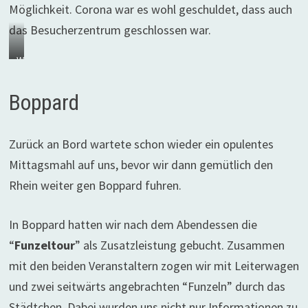
Möglichkeit. Corona war es wohl geschuldet, dass auch
das Besucherzentrum geschlossen war.
W
a
r
Boppard
t
e
Zurück an Bord wartete schon wieder ein opulentes
n
a
Mittagsmahl auf uns, bevor wir dann gemütlich den
u
Rhein weiter gen Boppard fuhren.
f
d
In Boppard hatten wir nach dem Abendessen die
e
n
“
Funzeltour
” als Zusatzleistung gebucht. Zusammen
G
mit den beiden Veranstaltern zogen wir mit Leiterwagen
e
und zwei seitwärts angebrachten “Funzeln” durch das
y
Städtchen. Dabei wurden uns nicht nur Informationen zu
s