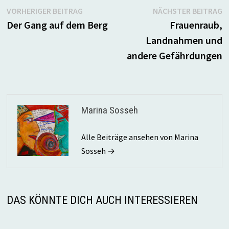
Beitragsnavigation
Vorheriger
N
VORHERIGER BEITRAG
NÄCHSTER BEITRAG
Beitrag:
B
Der Gang auf dem Berg
Frauenraub,
Landnahmen und
andere Gefährdungen
Marina Sosseh
Alle Beiträge ansehen von Marina
Sosseh →
DAS KÖNNTE DICH AUCH INTERESSIEREN