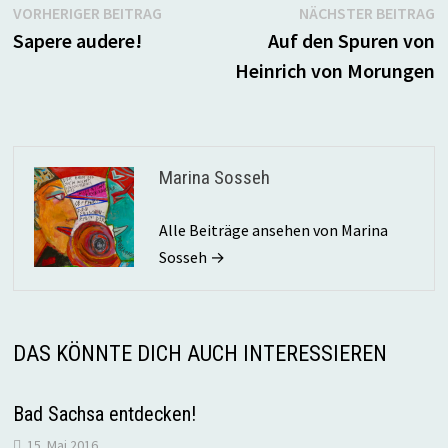
Beitragsnavigation
Vorheriger
N
VORHERIGER BEITRAG
NÄCHSTER BEITRAG
Beitrag:
B
Sapere audere!
Auf den Spuren von
Heinrich von Morungen
Marina Sosseh
Alle Beiträge ansehen von Marina
Sosseh →
DAS KÖNNTE DICH AUCH INTERESSIEREN
Bad Sachsa entdecken!
15. Mai 2016