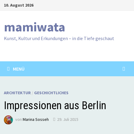
Zum
10. August 2026
Inhalt
springen
mamiwata
Kunst, Kultur und Erkundungen – in die Tiefe geschaut
MENÜ
ARCHITEKTUR
/
GESCHICHTLICHES
Impressionen aus Berlin
von
Marina Sosseh
29. Juli 2015