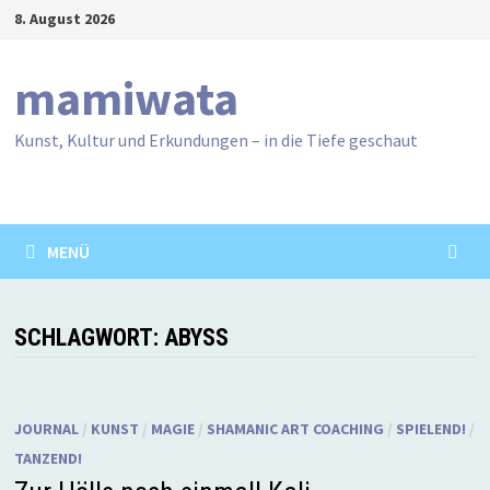
Zum
8. August 2026
Inhalt
springen
mamiwata
Kunst, Kultur und Erkundungen – in die Tiefe geschaut
MENÜ
SCHLAGWORT:
ABYSS
JOURNAL
/
KUNST
/
MAGIE
/
SHAMANIC ART COACHING
/
SPIELEND!
/
TANZEND!