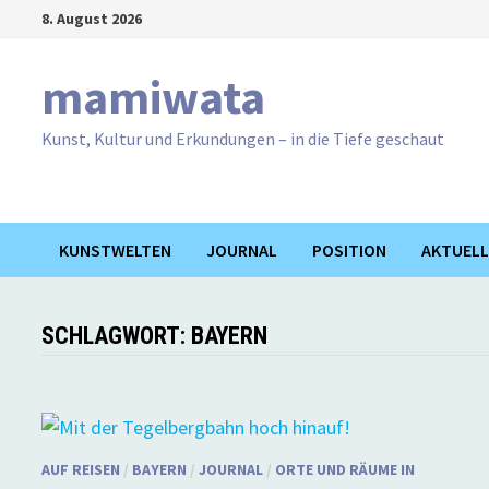
Zum
8. August 2026
Inhalt
springen
mamiwata
Kunst, Kultur und Erkundungen – in die Tiefe geschaut
KUNSTWELTEN
JOURNAL
POSITION
AKTUELL
SCHLAGWORT:
BAYERN
AUF REISEN
/
BAYERN
/
JOURNAL
/
ORTE UND RÄUME IN