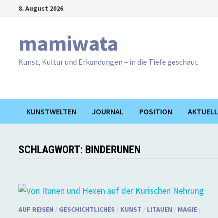
Zum
8. August 2026
Inhalt
springen
mamiwata
Kunst, Kultur und Erkundungen – in die Tiefe geschaut
KUNSTWELTEN
JOURNAL
POSITION
AKTUELL
SCHLAGWORT:
BINDERUNEN
AUF REISEN
/
GESCHICHTLICHES
/
KUNST
/
LITAUEN
/
MAGIE
/