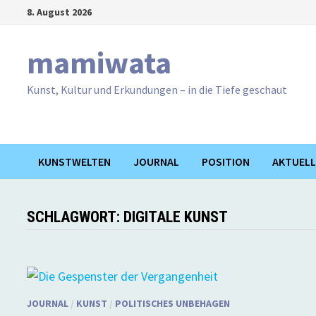
Zum
8. August 2026
Inhalt
springen
mamiwata
Kunst, Kultur und Erkundungen – in die Tiefe geschaut
KUNSTWELTEN
JOURNAL
POSITION
AKTUELL
SCHLAGWORT:
DIGITALE KUNST
JOURNAL
/
KUNST
/
POLITISCHES UNBEHAGEN