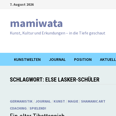
Zum
7. August 2026
Inhalt
springen
mamiwata
Kunst, Kultur und Erkundungen – in die Tiefe geschaut
KUNSTWELTEN
JOURNAL
POSITION
AKTUELL
SCHLAGWORT:
ELSE LASKER-SCHÜLER
GERMANISTIK
/
JOURNAL
/
KUNST
/
MAGIE
/
SHAMANIC ART
COACHING
/
SPIELEND!