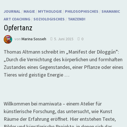
JOURNAL
/
MAGIE
/
MYTHOLOGIE
/
PHILOSOPHISCHES
/
SHAMANIC
ART COACHING
/
SOZIOLOGISCHES
/
TANZEND!
Opfertanz
von
Marina Sosseh
5. Juni 2015
0
Thomas Altmann schreibt im „Manifest der Diloggún”:
„Durch die Vernichtung des körperlichen und formhaften
Zustandes eines Gegenstandes, einer Pflanze oder eines
Tieres wird geistige Energie …
Willkommen bei mamiwata – einem Atelier für
künstlerische Forschung, das untersucht, wie Kunst
Räume der Erfahrung eröffnet. Hier entstehen Texte,
Bilder und künstlerische Projekte, in denen sich das