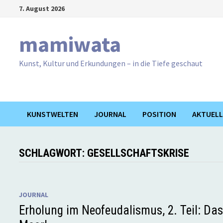
Zum
7. August 2026
Inhalt
springen
mamiwata
Kunst, Kultur und Erkundungen – in die Tiefe geschaut
KUNSTWELTEN
JOURNAL
POSITION
AKTUELL
SCHLAGWORT:
GESELLSCHAFTSKRISE
JOURNAL
Erholung im Neofeudalismus, 2. Teil: Da