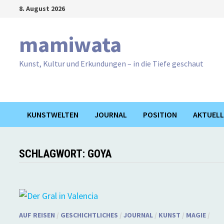
Zum
8. August 2026
Inhalt
springen
mamiwata
Kunst, Kultur und Erkundungen – in die Tiefe geschaut
KUNSTWELTEN
JOURNAL
POSITION
AKTUELL
SCHLAGWORT:
GOYA
AUF REISEN
/
GESCHICHTLICHES
/
JOURNAL
/
KUNST
/
MAGIE
/