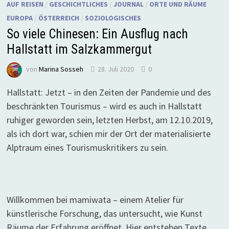
AUF REISEN
/
GESCHICHTLICHES
/
JOURNAL
/
ORTE UND RÄUME
EUROPA
/
ÖSTERREICH
/
SOZIOLOGISCHES
So viele Chinesen: Ein Ausflug nach
Hallstatt im Salzkammergut
von
Marina Sosseh
28. Juli 2020
0
Hallstatt: Jetzt – in den Zeiten der Pandemie und des
beschränkten Tourismus – wird es auch in Hallstatt
ruhiger geworden sein, letzten Herbst, am 12.10.2019,
als ich dort war, schien mir der Ort der materialisierte
Alptraum eines Tourismuskritikers zu sein.
Willkommen bei mamiwata – einem Atelier für
künstlerische Forschung, das untersucht, wie Kunst
Räume der Erfahrung eröffnet. Hier entstehen Texte,