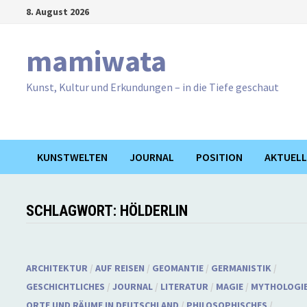
Zum
8. August 2026
Inhalt
springen
mamiwata
Kunst, Kultur und Erkundungen – in die Tiefe geschaut
KUNSTWELTEN
JOURNAL
POSITION
AKTUELL
SCHLAGWORT:
HÖLDERLIN
ARCHITEKTUR
/
AUF REISEN
/
GEOMANTIE
/
GERMANISTIK
/
GESCHICHTLICHES
/
JOURNAL
/
LITERATUR
/
MAGIE
/
MYTHOLOGI
ORTE UND RÄUME IN DEUTSCHLAND
/
PHILOSOPHISCHES
/