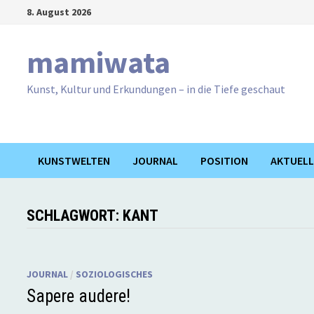
Zum
8. August 2026
Inhalt
springen
mamiwata
Kunst, Kultur und Erkundungen – in die Tiefe geschaut
KUNSTWELTEN
JOURNAL
POSITION
AKTUELL
SCHLAGWORT:
KANT
JOURNAL
/
SOZIOLOGISCHES
Sapere audere!