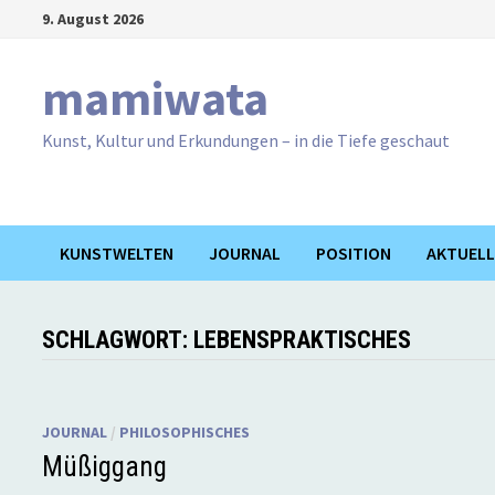
Zum
9. August 2026
Inhalt
springen
mamiwata
Kunst, Kultur und Erkundungen – in die Tiefe geschaut
KUNSTWELTEN
JOURNAL
POSITION
AKTUELL
SCHLAGWORT:
LEBENSPRAKTISCHES
JOURNAL
/
PHILOSOPHISCHES
Müßiggang