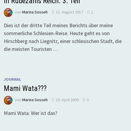
In Rübezahls Reich. 3. Teil
von
Marina Sosseh
11. August 2017
1
Dies ist der dritte Teil meines Berichts über meine
sommerliche Schlesien-Reise. Heute geht es von
Hirschberg nach Liegnitz, einer schlesischen Stadt, die
die meisten Touristen …
JOURNAL
Mami Wata???
von
Marina Sosseh
20. April 2009
0
Mami Wata. Wer ist das?