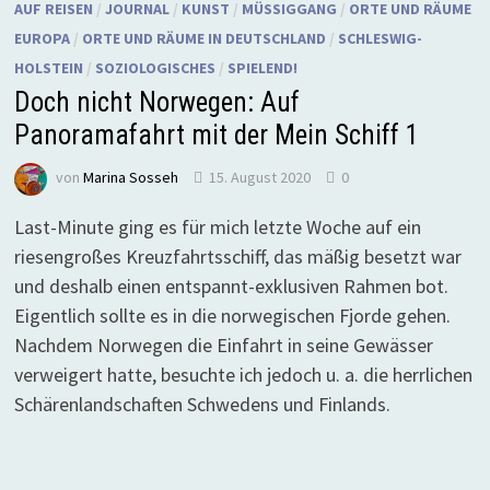
AUF REISEN
/
JOURNAL
/
KUNST
/
MÜSSIGGANG
/
ORTE UND RÄUME
EUROPA
/
ORTE UND RÄUME IN DEUTSCHLAND
/
SCHLESWIG-
HOLSTEIN
/
SOZIOLOGISCHES
/
SPIELEND!
Doch nicht Norwegen: Auf
Panoramafahrt mit der Mein Schiff 1
von
Marina Sosseh
15. August 2020
0
Last-Minute ging es für mich letzte Woche auf ein
riesengroßes Kreuzfahrtsschiff, das mäßig besetzt war
und deshalb einen entspannt-exklusiven Rahmen bot.
Eigentlich sollte es in die norwegischen Fjorde gehen.
Nachdem Norwegen die Einfahrt in seine Gewässer
verweigert hatte, besuchte ich jedoch u. a. die herrlichen
Schärenlandschaften Schwedens und Finlands.