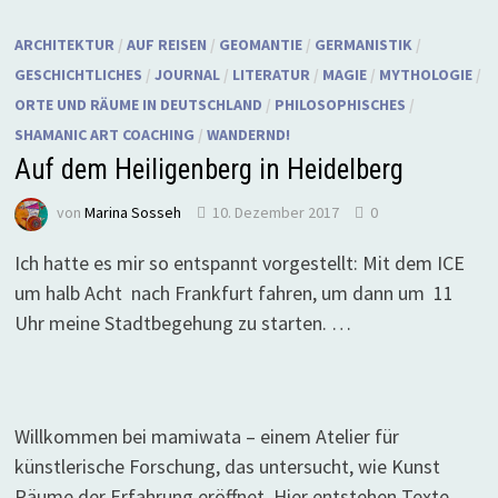
ARCHITEKTUR
/
AUF REISEN
/
GEOMANTIE
/
GERMANISTIK
/
GESCHICHTLICHES
/
JOURNAL
/
LITERATUR
/
MAGIE
/
MYTHOLOGIE
/
ORTE UND RÄUME IN DEUTSCHLAND
/
PHILOSOPHISCHES
/
SHAMANIC ART COACHING
/
WANDERND!
Auf dem Heiligenberg in Heidelberg
von
Marina Sosseh
10. Dezember 2017
0
Ich hatte es mir so entspannt vorgestellt: Mit dem ICE
um halb Acht nach Frankfurt fahren, um dann um 11
Uhr meine Stadtbegehung zu starten. …
Willkommen bei mamiwata – einem Atelier für
künstlerische Forschung, das untersucht, wie Kunst
Räume der Erfahrung eröffnet. Hier entstehen Texte,