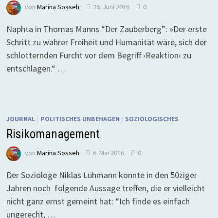
von
Marina Sosseh
26. Juni 2016
0
Naphta in Thomas Manns “Der Zauberberg”: »Der erste
Schritt zu wahrer Freiheit und Humanität wäre, sich der
schlotternden Furcht vor dem Begriff ›Reaktion‹ zu
entschlagen.“ …
JOURNAL
/
POLITISCHES UNBEHAGEN
/
SOZIOLOGISCHES
Risikomanagement
von
Marina Sosseh
6. Mai 2016
0
Der Soziologe Niklas Luhmann konnte in den 50ziger
Jahren noch folgende Aussage treffen, die er vielleicht
nicht ganz ernst gemeint hat: “Ich finde es einfach
ungerecht, …