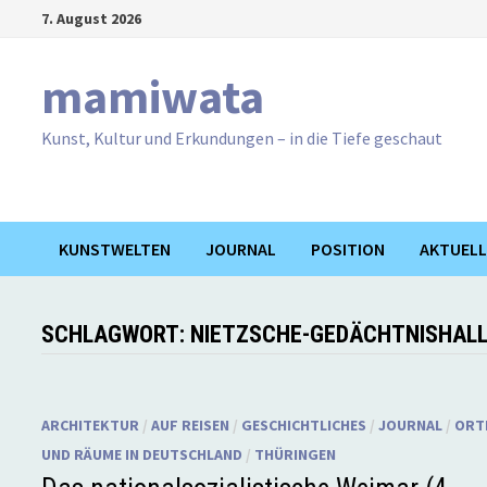
Zum
7. August 2026
Inhalt
springen
mamiwata
Kunst, Kultur und Erkundungen – in die Tiefe geschaut
KUNSTWELTEN
JOURNAL
POSITION
AKTUELL
SCHLAGWORT:
NIETZSCHE-GEDÄCHTNISHAL
ARCHITEKTUR
/
AUF REISEN
/
GESCHICHTLICHES
/
JOURNAL
/
ORT
UND RÄUME IN DEUTSCHLAND
/
THÜRINGEN