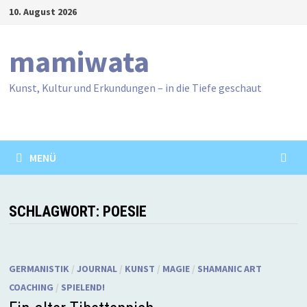
Zum
10. August 2026
Inhalt
springen
mamiwata
Kunst, Kultur und Erkundungen – in die Tiefe geschaut
MENÜ
SCHLAGWORT:
POESIE
GERMANISTIK
/
JOURNAL
/
KUNST
/
MAGIE
/
SHAMANIC ART
COACHING
/
SPIELEND!