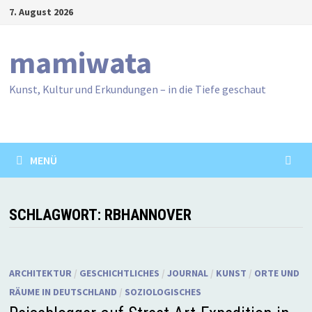
Zum
7. August 2026
Inhalt
springen
mamiwata
Kunst, Kultur und Erkundungen – in die Tiefe geschaut
MENÜ
SCHLAGWORT:
RBHANNOVER
ARCHITEKTUR
/
GESCHICHTLICHES
/
JOURNAL
/
KUNST
/
ORTE UND
RÄUME IN DEUTSCHLAND
/
SOZIOLOGISCHES