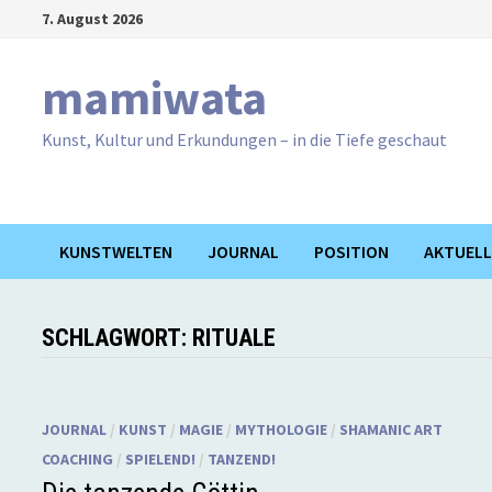
Zum
7. August 2026
Inhalt
springen
mamiwata
Kunst, Kultur und Erkundungen – in die Tiefe geschaut
KUNSTWELTEN
JOURNAL
POSITION
AKTUELL
SCHLAGWORT:
RITUALE
JOURNAL
/
KUNST
/
MAGIE
/
MYTHOLOGIE
/
SHAMANIC ART
COACHING
/
SPIELEND!
/
TANZEND!