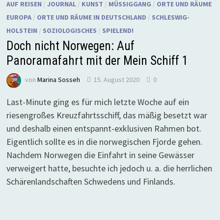
AUF REISEN
/
JOURNAL
/
KUNST
/
MÜSSIGGANG
/
ORTE UND RÄUME
EUROPA
/
ORTE UND RÄUME IN DEUTSCHLAND
/
SCHLESWIG-
HOLSTEIN
/
SOZIOLOGISCHES
/
SPIELEND!
Doch nicht Norwegen: Auf
Panoramafahrt mit der Mein Schiff 1
von
Marina Sosseh
15. August 2020
0
Last-Minute ging es für mich letzte Woche auf ein
riesengroßes Kreuzfahrtsschiff, das mäßig besetzt war
und deshalb einen entspannt-exklusiven Rahmen bot.
Eigentlich sollte es in die norwegischen Fjorde gehen.
Nachdem Norwegen die Einfahrt in seine Gewässer
verweigert hatte, besuchte ich jedoch u. a. die herrlichen
Schärenlandschaften Schwedens und Finlands.