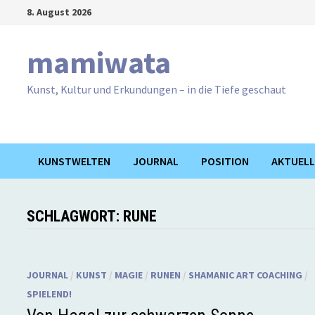
Zum
8. August 2026
Inhalt
springen
mamiwata
Kunst, Kultur und Erkundungen – in die Tiefe geschaut
KUNSTWELTEN
JOURNAL
POSITION
AKTUELL
SCHLAGWORT:
RUNE
JOURNAL
/
KUNST
/
MAGIE
/
RUNEN
/
SHAMANIC ART COACHING
/
SPIELEND!