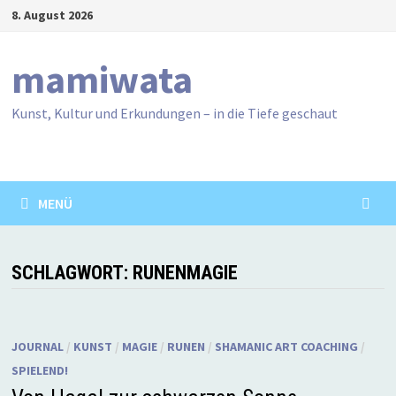
Zum
8. August 2026
Inhalt
springen
mamiwata
Kunst, Kultur und Erkundungen – in die Tiefe geschaut
MENÜ
SCHLAGWORT:
RUNENMAGIE
JOURNAL
/
KUNST
/
MAGIE
/
RUNEN
/
SHAMANIC ART COACHING
/
SPIELEND!