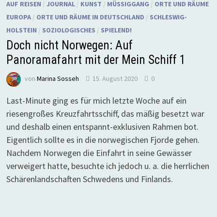
AUF REISEN
/
JOURNAL
/
KUNST
/
MÜSSIGGANG
/
ORTE UND RÄUME
EUROPA
/
ORTE UND RÄUME IN DEUTSCHLAND
/
SCHLESWIG-
HOLSTEIN
/
SOZIOLOGISCHES
/
SPIELEND!
Doch nicht Norwegen: Auf
Panoramafahrt mit der Mein Schiff 1
von
Marina Sosseh
15. August 2020
0
Last-Minute ging es für mich letzte Woche auf ein
riesengroßes Kreuzfahrtsschiff, das mäßig besetzt war
und deshalb einen entspannt-exklusiven Rahmen bot.
Eigentlich sollte es in die norwegischen Fjorde gehen.
Nachdem Norwegen die Einfahrt in seine Gewässer
verweigert hatte, besuchte ich jedoch u. a. die herrlichen
Schärenlandschaften Schwedens und Finlands.