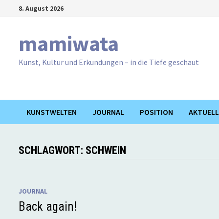
Zum
8. August 2026
Inhalt
springen
mamiwata
Kunst, Kultur und Erkundungen – in die Tiefe geschaut
KUNSTWELTEN
JOURNAL
POSITION
AKTUELL
SCHLAGWORT:
SCHWEIN
JOURNAL
Back again!