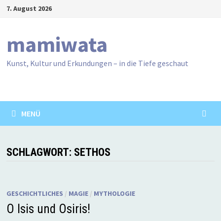
Zum
7. August 2026
Inhalt
springen
mamiwata
Kunst, Kultur und Erkundungen – in die Tiefe geschaut
MENÜ
SCHLAGWORT:
SETHOS
GESCHICHTLICHES
/
MAGIE
/
MYTHOLOGIE
O Isis und Osiris!