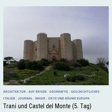
ARCHITEKTUR
/
AUF REISEN
/
GEOMANTIE
/
GESCHICHTLICHES
/
ITALIEN
/
JOURNAL
/
MAGIE
/
ORTE UND RÄUME EUROPA
Trani und Castel del Monte (5. Tag)