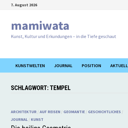
Zum
7. August 2026
Inhalt
springen
mamiwata
Kunst, Kultur und Erkundungen – in die Tiefe geschaut
KUNSTWELTEN
JOURNAL
POSITION
AKTUELL
SCHLAGWORT:
TEMPEL
ARCHITEKTUR
/
AUF REISEN
/
GEOMANTIE
/
GESCHICHTLICHES
/
JOURNAL
/
KUNST