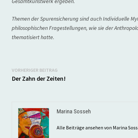
Gesamtkunstwerk ergeben.
Themen der Spurensicherung sind auch Individuelle My
philosophischen Fragestellungen, wie sie der Anthropol
thematisiert hatte.
Beitragsnavigation
Vorheriger
VORHERIGER BEITRAG
Beitrag:
Der Zahn der Zeiten!
Marina Sosseh
Alle Beiträge ansehen von Marina Sos