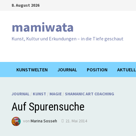
Zum
8. August 2026
Inhalt
springen
mamiwata
Kunst, Kultur und Erkundungen – in die Tiefe geschaut
KUNSTWELTEN
JOURNAL
POSITION
AKTUELL
JOURNAL
/
KUNST
/
MAGIE
/
SHAMANIC ART COACHING
Auf Spurensuche
von
Marina Sosseh
21. Mai 2014